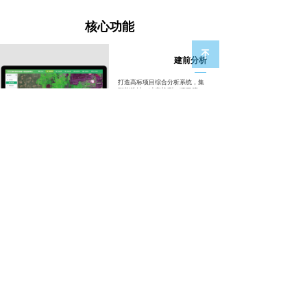
核心功能
녠
建前分析
打造高标项目综合分析系统，集
智能选址、冲突检测、项目管
理、农田台账、统计分析以及农
田快照等功能于一体，利用大数
据、AI等数字技术，实现资源最
优配置、农田合规建设、项目精
细管理，在高标准农田建设前为
用户提供全面的规划分析和管理
支持
了解更多 >
解决方案
关于我们
联系我们
粮食安全保障
公司介绍
业务专线：010-58440097
特色产业振兴
资讯中心
前台总机：010-82362003
乡村振兴发展
加入我们
地 址: 北京市海淀区四道口路大钟寺8
数字乡村建设
联系我们
号院8号楼