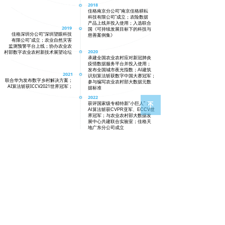
2018
佳格南京分公司“南京佳格耕耘
科技有限公司”成立；农险数据
产品上线并投入使用；入选联合
2019
国《可持续发展目标下的科技与
佳格深圳分公司“深圳望眼科技
慈善案例集》
有限公司”成立；农业自然灾害
监测预警平台上线；协办农业农
2020
村部数字农业农村新技术展望论坛
承建全国农业农村应对新冠肺炎
疫情数据服务平台并投入使用；
发布全国城市夜光指数；AI建筑
2021
识别算法斩获数字中国大赛冠军；
联合华为发布数字乡村解决方案；
参与编写农业农村部大数据元数
AI算法斩获ICCV2021世界冠军；
据标准
2022
获评国家级专精特新“小巨人”；
녠
AI算法斩获CVPR亚军、ECCV世
界冠军；与农业农村部大数据发
展中心共建联合实验室；佳格天
地广东分公司成立
荣誉资质