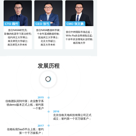
CTO 顾竹
CEO 张弓
CMO 张文鹏
曾任NASA研究员;
曾任NASA数据科学家;
曾任中种国际市场总监；
影像的机器学习算法研究;
十余年遥感数据经验;
Wills Re农业再保险总监;
纽约州立大学博士;
犹他州立大学博士;
十余年农业领域从业经验;
南京师范大学硕士;
北京大学硕士;
杨百翰大学
南京师范大学本科
南京大学本科
发展历程
2015
佳格团队回到中国；农业数字系
统demo版本正式上线；签约第
一个客户
2016
北京佳格天地科技有限公司正式
成立；签约第一个百万级客户；
2017
佳格耘境SaaS平台上线；签约
第一个千万级客户；