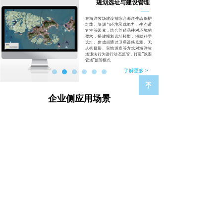
规划选址与建设管理
海洋牧场大数据专题
汇集海洋生态环境、海洋牧场规
在海洋牧场建设前综合海洋生态保护
划建设、生产运营等数据，形成
红线、资源与环境承载能力、生态适
海洋生态环境专题、海洋牧场规
宜性等因素，结合养殖品种对环境的
划建设专题、渔业产业发展专
要求，搭建规划选址模型，辅助科学
题、金融保险专题等内容，实
选址。建成后通过卫星遥感监测、无
现“一屏全览”海洋生态环境保护与
人机摄影、实地巡查等方式对海洋牧
海洋牧场建设发展情况
场违法行为进行动态监管，打造“以图
管场”监管模式
了解更多 >
了解更多 >
녠
企业侧应用场景
养殖管理
实时监测海洋牧场养殖环境水
温、水质、PH值等关键指标数
据，建立水产养殖模型进行分析
预警，辅助科学制定养殖计划。
同时对养殖设备运行状态进行监
控，辅助工作人员快速定位故障
设备，实现海洋牧场自动化、智
能化养殖
了解更多 >