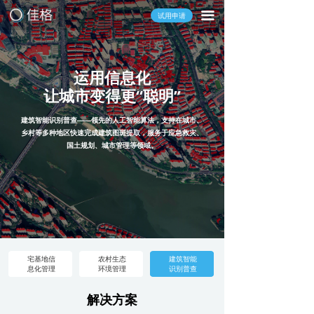
끀
试用申请
运用信息化
让城市变得更“聪明”
建筑智能识别普查——领先的人工智能算法，支持在城市、
乡村等多种地区快速完成建筑图斑提取，服务于应急救灾、
国土规划、城市管理等领域。
宅基地信
农村生态
建筑智能
息化管理
环境管理
识别普查
解决方案