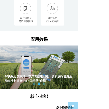
农户信用及
银行人力
资产评估困难
投入成本高
应用效果
解决银行放款难、农户贷款难问题，切实发挥普惠金
盘活政府端涉农数据，助力政府推动金融支农政策落
融在乡村振兴中的“助推器”作用
实及业务开展监管
核心功能
녠
贷后风险预警
贷中经营分析