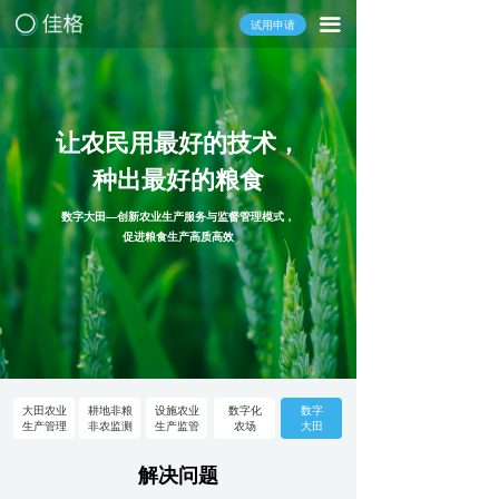
끀
试用申请
让农民用最好的技术，
种出最好的粮食
数字大田—创新农业生产服务与监督管理模式，
促进粮食生产高质高效
大田农业
耕地非粮
设施农业
数字化
数字
生产管理
非农监测
生产监管
农场
大田
解决问题