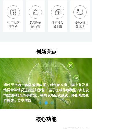
生产监督
风险防范
生产投入
服务对接
管理难
能力弱
成本高
渠道堵
创新亮点
通过天空地一体化监测体系，对气象灾害、病虫害及苗
情异常等情况进行提前预警，基于主粮作物模型+动态农
情监测+精准农事作业，帮助农场防灾减灾，降低粮食生
产损失，节本增效
核心功能