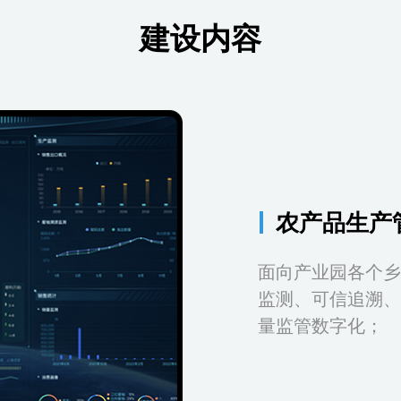
建设内容
农产品生产
面向产业园各个乡
监测、可信追溯、
量监管数字化；