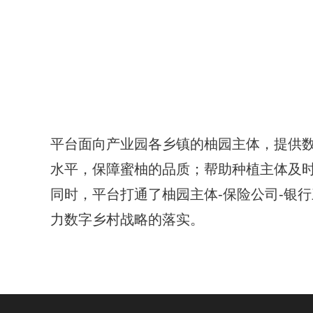
平台面向产业园各乡镇的柚园主体，提供数
水平，保障蜜柚的品质；帮助种植主体及
同时，平台打通了柚园主体-保险公司-银
力数字乡村战略的落实。