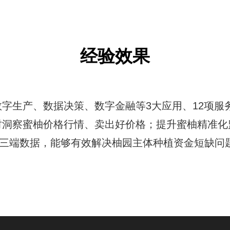
经验效果
字生产、数据决策、数字金融等3大应用、12项服
时洞察蜜柚价格行情、卖出好价格；提升蜜柚精准化
行三端数据，能够有效解决柚园主体种植资金短缺问