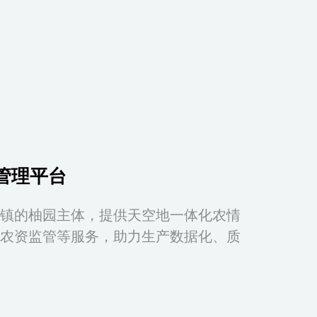
管理平台
镇的柚园主体，提供天空地一体化农情
农资监管等服务，助力生产数据化、质