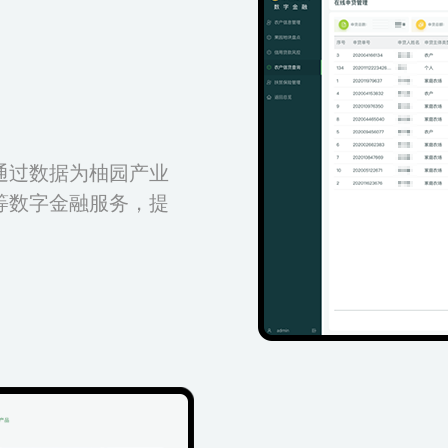
通过数据为柚园产业
等数字金融服务，提