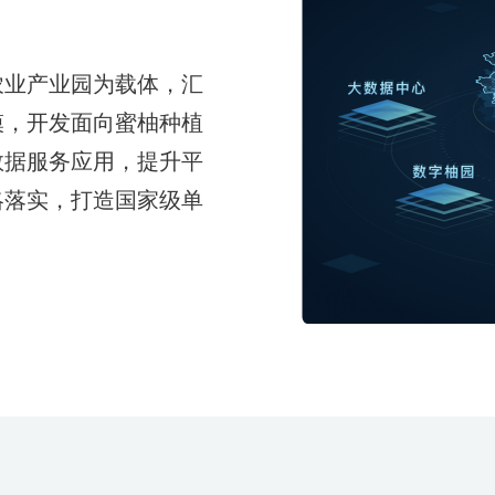
农业产业园为载体，汇
模，开发面向蜜柚种植
数据服务应用，提升平
略落实，打造国家级单