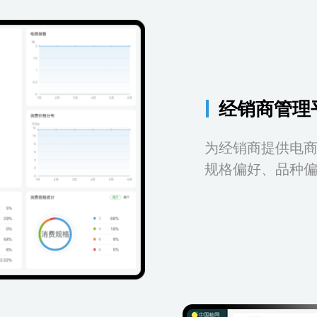
经销商管理
为经销商提供电
规格偏好、品种