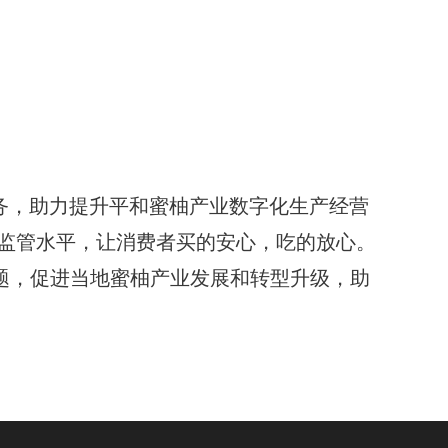
务，助力提升平和蜜柚产业数字化生产经营
监管水平，让消费者买的安心，吃的放心。
题，促进当地蜜柚产业发展和转型升级，助